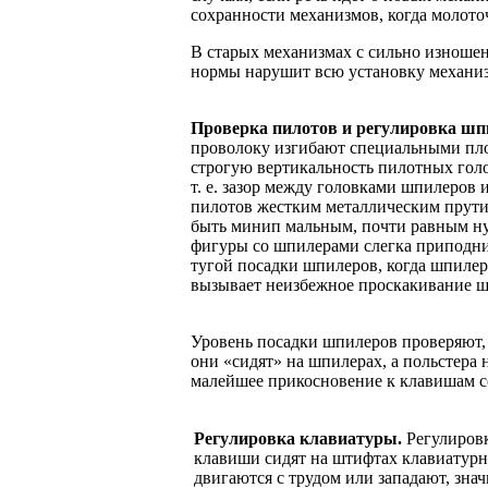
сохранности механизмов, когда молото
В старых механизмах с сильно изноше
нормы нарушит всю установку механизм
Проверка пилотов и регулировка ш
проволоку изгибают специальными пло
строгую вертикальность пилотных гол
т. е. зазор между головками шпилеров
пилотов жестким металлическим прутик
быть минип мальным, почти равным ну
фигуры со шпилерами слегка приподни
тугой посадки шпилеров, когда шпиле
вызывает неизбежное проскакивание шп
Уровень посадки шпилеров проверяют, 
они «сидят» на шпилерах, а польстера 
малейшее прикосновение к клавишам с
Регулировка клавиатуры.
Регулировк
клавиши сидят на штифтах клавиатурн
двигаются с трудом или западают, зна