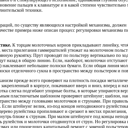
новение пальцев к клавиатуре и в какой степени чувствительно 
лнительской техники.
раций, по существу являющихся настройкой механизма, должен п
ачестве примера ниже описан процесс регулировки механизма п
тике.
К торцам молоточных кернов прикладывают линейку, чт
, места прилегания гаммерштилей утюжат на молоточном польс
нную рукоятку. Прут проводят по польстеру вертикально по ход
дут назад в общую линию. Если, наоборот, молоточки отступают
ер) наклеивают небольшие полоски бумаги. Если общая линия моло
лоски отделочного сукна в пространство между польстером и п
анизм прежде всего проверяют на плотность посадки металличе
 закреп­ленный в корпусе, покачивают вверх и вниз, вперед и на
отка слегка подгибают упорные болты, в которые упираются вер
альным пластинчатым шаблоном проверяют штейнунг; шаблон, н
остранство между головками молоточков и струнами. При правил
Если штейнунг велик, из-под концов неподвижного рулейстика (
дерево рулейстика пропиливают и срезают в местах прилегания,
внутрь ближе к струнам. При малом штейнунге под концы непо
сь рулейстик и молоточки отодвинутся от струн. Но регулировка 
низмах или прошедших капитальный ремонт с заменой польстеров