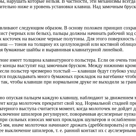
ры, нарушать которые нельзя. В частности, эти механизмы всег
чительно ниже и уровень установки клавиш. Над замочным брус
вливают следующим образом. В основу положен принцип сохра
нист (черных или белых), пальцы должны начинать рабочий ход с
ых косточек на высокие черные полутоны. Для этого поверхност
иш — тонов на толщину их целлулоидной или костяной облицовк
ая бумажные шайбы и выравнивая клавиатурной линейкой.
ние имеет толщина клавиатурного польстера. Если он очень тон
е концы выступят над замочным бруском. Между нижними кромк
 если польстер чрезмерно толстый — клавиши будут глубоко уход
ется подкладывать много бумажных прокладок на вагебанке чтоб
 так, чтобы клавиши при нормальном друке не выходили за грань
о опуская пальцем каждую клавишу, наблюдают за движением м
нт когда молоточек прекратит свой ход. Нормальной стадией п
терного выступа считается момент, когда молоточек не дойдет д
ключение шпилеров регулируют, поворачивая ауслезерные пупк
а при сильных износах мягких прокладок шультеров и ослаблен
5 мм, иначе молоточки начинают дрожать (дреббелировать) и пр
ее выключение шпилеров, т. е. ранний контакт их с ауслезерным