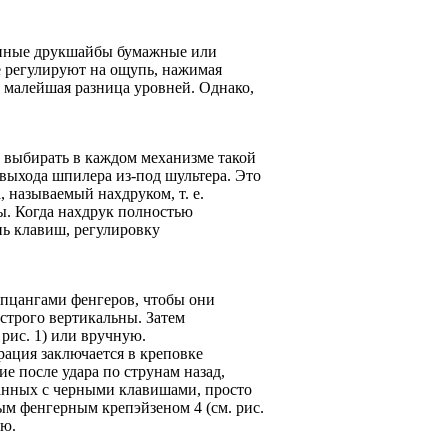
онные друкшайбы бумажные или
е регулируют на ощупь, нажимая
 малейшая разница уровней. Однако,
и выбирать в каждом механизме такой
выхода шпилера из-под шультера. Это
 называемый нахдруком, т. е.
ы. Когда нахдрук полностью
нь клавиш, регулировку
пцангами фенгеров, чтобы они
строго вертикальны. Затем
рис. 1) или вручную.
рация заключается в креповке
е после удара по струнам назад,
занных с черными клавишами, просто
м фенгерным крепэйзеном 4 (см. рис.
ию.