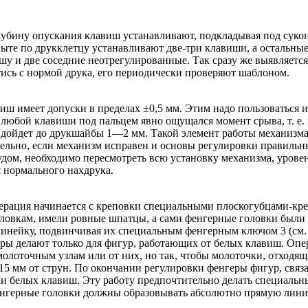
убину опускания клавиш устанавливают, подкладывая под сук
ыте по друкклетцу устанавливают две-три клавиши, а остальны
 и две соседние неотрегулированные. Так сразу же выявляется
тись с нормой друка, его периодически проверяют шаблоном.
виш имеет допуски в пределах ±0,5 мм. Этим надо пользоваться 
любой клавиши под пальцем явно ощущался момент срыва, т. е. 
 дойдет до друкшайбы 1—2 мм. Такой элемент работы механизма,
ельно, если механизм исправен и основы регулировки правильн
рудом, необходимо пересмотреть всю установку механизма, урове
я нормального нахдрука.
рация начинается с креповки специальными плоскогубцами-кре
ловкам, имели ровные шпатцы, а сами фенгерные головки были 
инейку, подвинчивая их специальным фенгерным ключом 3 (см. 
еры делают только для фигур, работающих от белых клавиш. Опе
олоточным узлам или от них, но так, чтобы молоточки, отходящи
15 мм от струн. По окончании регулировки фенгеры фигур, свя
 белых клавиш. Эту работу предпочтительно делать специальны
фенгерные головки должны образовывать абсолютно прямую лин