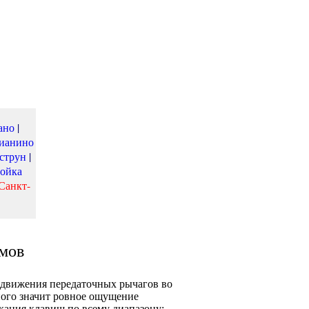
ано
|
пианино
струн
|
ойка
Санкт-
мов
 движения передаточных рычагов во
ного значит ровное ощущение
кания клавиш по всему диапазону;