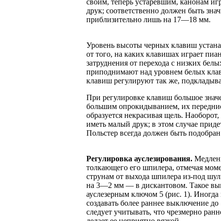
своим, теперь устаревшим, канонам иг
друк; соответственно должен быть зна
приблизительно лишь на 17—18 мм.
Уровень высоты черных клавиш устана
от того, на каких клавишах играет пиа
затруднения от перехода с низких бел
приподнимают над уровнем белых клав
клавиш регулируют так же, подкладыв
При регулировке клавиш большое значе
большим опрокидыванием, их передни
образуется некрасивая щель. Наоборот,
иметь малый друк; в этом случае прид
Польстер всегда должен быть подобран
Регулировка ауслезирования.
Медленн
толкающего его шпилера, отмечая моме
струнам от выхода шпилера из-под шуль
на 3—2 мм — в дискантовом. Такое вы
ауслезерным ключом 5 (рис. 1). Иногд
создавать более раннее выключение до 
следует учитывать, что чрезмерно ранн
делает ее неприятно вязкой.