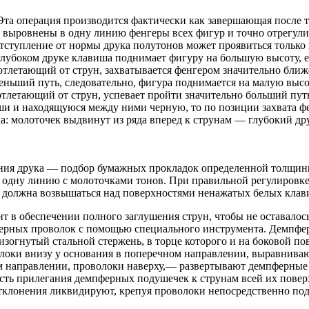
та операция производится фактически как завершающая после т
 выровнены в одну линию фенгеры всех фигур и точно отрегулиро
тступление от нормы друка полутонов может проявиться только 
глубоком друке клавиша поднимает фигуру на большую высоту, е
отлетающий от струн, захватывается фенгером значительно ближе 
ньший путь, следовательно, фигура поднимается на малую высот
тлетающий от струн, успевает пройти значительно больший путь 
ши и находящуюся между ними черную, то по позиции захвата ф
ка: молоточек выдвинут из ряда вперед к струнам — глубокий др
ния друка — подбор бумажных прокладок определенной толщин
 одну ли­нию с молоточками тонов. При правильной регулировк
должна возвышаться над поверхностями ненажатых белых клав
ит в обеспечении полного заглушения струн, чтобы не оставалос
ерных проволок с помощью специального инструмента. Демпферн
 изогнутый стальной стержень, в торце которого и на боковой п
олоки внизу у основания в поперечном направлении, выравнив
м направлении, проволоки наверху,— развертывают демпферные 
ть прилегания демпферных подушечек к струнам всей их поверх
Отклонения ликвидируют, крепуя проволоки непосредственно п