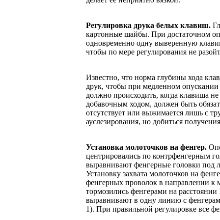
Регулировка друка белых клавиш.
Гл
картонные шайбы. При достаточном оп
одновременно одну выверенную клавишу
чтобы по мере регулирования не разой
Известно, что норма глубины хода кла
друк, чтобы при медленном опускании 
должно происходить, когда клавиша не
добавочным ходом, должен быть обязат
отсутствует или вы­жимается лишь с т
ауслезирования, но добиться получени
Установка молоточков на фенгер.
Опе
центрировались по контрфенгерным го
выравнивают фенгерные головки под л
Установку захвата молоточков на фенг
фенгерных проволок в направлении к м
тормозились фенгерами на расстоянии 
выравнивают в одну линию с фенгерами
1). При правильной регулировке все 