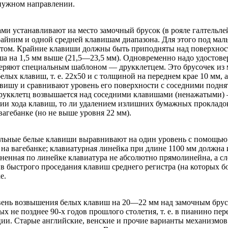
 нужном направлении.
ми устанавливают иа место замочный брусок (в рояле галтельле
райним и одной средней клавишам диапазона. Для этого под м
ом. Крайние клавиши должны быть приподняты над поверх­ност
ша на 1,5 мм выше (21,5—23,5 мм). Одновременно надо удостовер
оверяют специальным шаблоном — друкклетцем. Это брусочек из м
ых клавиш, т. е. 22x50 и с толщи­ной на переднем крае 10 мм, а
ишу и сравнивают уро­вень его поверхности с соседними подн
рукклетц возвышается над соседними клавишами (ненажатыми) 
ии хода клавиш, то ли удалением излишних бумажных прокладок
агебанке (но не выше уровня 22 мм).
тальные белые клавиши выравнивают на один уровень с помощью
а вагебанке; клавиатурная линейка при длине 1100 мм должна
ненная по линейке клавиатура не абсолютно прямолинейна, а сле
 быстрого проседания клавиш среднего регистра (на которых бо
е.
овень возвышения белых клавиш на 20—22 мм над замочным бру
 не позднее 90-х годов прошлого столетия, т. е. в пианино пер
ии. Старые английские, венские и прочие варианты механизмов 