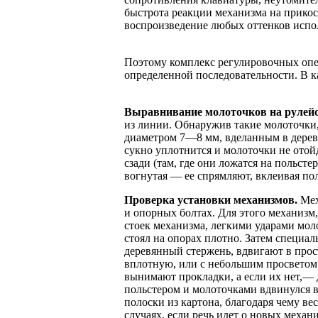
быстрота реакции механизма на прикос
воспроизведение любых оттенков испо
Поэтому комплекс регулировочных опе
определенной последовательности. В к
Выравнивание молоточков на рулейс
из линии. Обнаружив такие молоточки
диаметром 7—8 мм, вделанным в деревя
сукно уплотнится и молоточки не отой
сзади (там, где они ложатся на польст
вогнутая — ее спрямляют, вклеивая по
Проверка установки механизмов.
Мех
и опорных болтах. Для этого механизм,
стоек механизма, легкими ударами мол
стоял на опорах плотно. Затем специ
деревянный стер­жень, вдвигают в пр
вплотную, или с небольшим просветом. 
вынимают прокладки, а если их нет,— 
польстером и молоточками вдвинулся 
полоски из картона, благодаря чему ве
случаях, если речь идет о новых меха