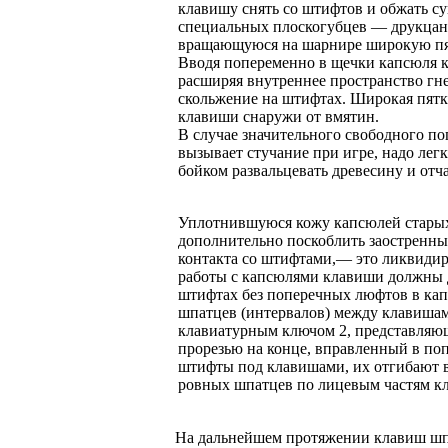
клавишу снять со штифтов и обжать с
специальных плоскогубцев — друкцанген
вращающуюся на шарнире широкую пятк
Вводя попеременно в щечки капсюля кл
расширяя внутреннее пространство гне
скольжение на штифтах. Широкая пятк
клавиши снаружи от вмятин.
В случае значительного свободного по
вызывает стучание при игре, надо лег
бойком развальцевать древесину и отч
Уплотнившуюся кожу капсюлей старых
дополнительно поскоблить заостренны
контакта со штифтами,— это ликвидир
работы с капсюлями клавиши должны д
штифтах без поперечных люфтов в ка
шпатцев (интервалов) между клавиша
клавиатурным ключом 2, представляю
прорезью на конце, вправленный в по
штифты под клавишами, их отгибают в
ровных шпатцев по лицевым частям к
На дальнейшем протяжении клавиш шпа