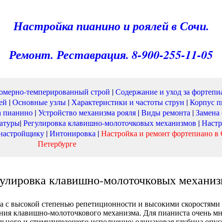
Настройка пианино и роялей в Сочи.
Ремонт. Реставрация. 8-900-255-11-05
омерно-темперированный строй
|
Содержание и уход за фортепи
ей
|
Основные узлы
|
Характеристики и частоты струн
|
Корпус 
а пианино
|
Устройство механизма рояля
|
Виды ремонта
|
Замена 
иатуры
|
Регулировка клавишно-молоточковых механизмов
|
Настр
 настройщику
|
Интонировка
|
Настройка и ремонт фортепиано в 
Петербурге
гулировка клавишно-молоточковых механиз
зма с высокой степенью репетиционности и высокими скоростями
ания клавишно-молоточкового механизма. Для пианиста очень м
льного и стимулирующего исполнение; одинаковая глубина опус