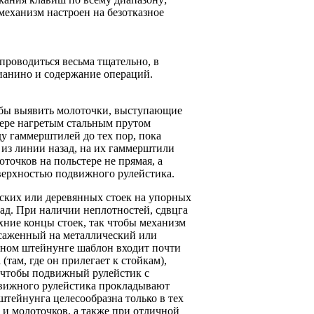
механизм настроен на безотказное
роводиться весьма тщательно, в
ианино и содержание операций.
обы выявить молоточки, выступающие
тере нагретым стальным прутом
у гаммерштилей до тех пор, пока
 из линии назад, на их гаммерштили
точков на польстере не прямая, а
оверхностью подвижного рулейстика.
ских или деревянных стоек на упорных
зад. При наличии неплотностей, сдвцга
хние концы стоек, так чтобы механизм
асаженный на металлический или
ьном штейнунге шаблон входит почти
там, где он прилегает к стойкам),
 чтобы подвиж­ный рулейстик с
движного рулейстика прокладывают
штейнунга целесообразна только в тех
 и молоточков, а также при отличной