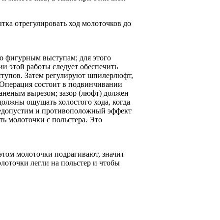
ка отрегулировать ход молоточков до
о фигурным выступам; для этого
 этой работы следует обеспечить
ступов. Затем регулируют шпилерлюфт,
. Операция состоит в подвинчивании
аненым вырезом; зазор (люфт) должен
олжны ощущать холостого хода, когда
недопустим и противоположный эффект
ь молоточки с польстера. Это
этом молоточки подрагивают, значит
олоточки легли на польстер и чтобы