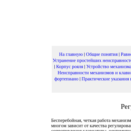
На главную
|
Общие понятия
|
Равн
Устранение простейших неисправност
|
Корпус рояля
|
Устройство механизм
Неисправности механизмов и клав
фортепиано
|
Практические указания
Ре
Бесперебойная, четкая работа механи
многом зависит от качества регулиров
сопротивления клавиатуры, неутомите