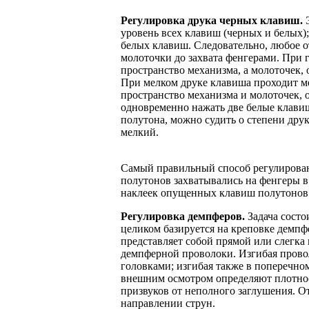
Регулировка друка черных клавиш.
Э
уровень всех клавиш (черных и белых);
белых клавиш. Следовательно, любое о
молоточки до захвата фенгерами. При 
пространство механизма, а молоточек, 
При мелком друке клавиша проходит ме
пространство механизма и молоточек, о
одновременно нажать две белые клави
полутона, можно судить о степени дру
мелкий.
Самый правильный способ регулирова
полутонов захватывались на фенгеры в
наклеек опущенных клавиш полутонов 
Регулировка демпферов.
Задача состо
целиком базируется на креповке демпф
представляет собой прямой или слегка
демпферной проволоки. Изгибая пров
головками; изгибая также в поперечно
внешним осмотром определяют плотнос
призвуков от неполного заглушения. 
направлении струн.