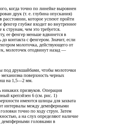
ого, когда точно по линейке выровнен
ван друк (т. е. глубина опускания)
в расстоянии, которое успеют пройти
е фенгер глубже входит во внутреннее
к струнам, чем это требуется.
у, ее фенгер меньше вдвинется в
до контакта с фенгером. Значит, если
енгером молоточка, действующего от
ук, молоточек отодвинут назад —
ы под друкшайбами, чтобы молоточки
е механизма поверхность черных
иш на 1,5—2 мм.
ь никаких призвуков. Опера­ция
ый крепэйзен 6 (см. рис. 1)
оверхности имеются шлицы для захвата
ают интервалы между демпферными
головки точно по ходу струн. Затем
ностью, а на слух определяют наличие
од демпферными головками в