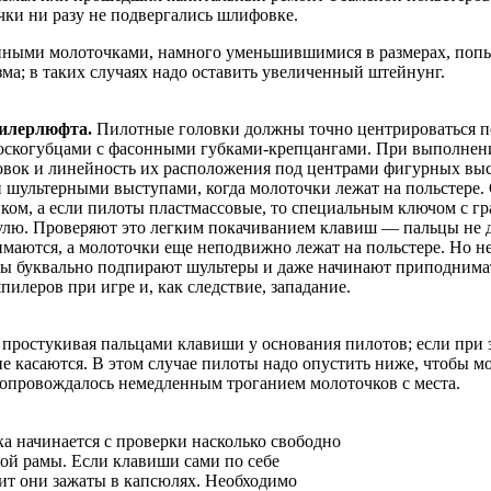
чки ни разу не подвергались шлифовке.
нными молоточками, намного уменьшившимися в размерах, попыт
а; в таких случаях надо оставить увеличенный штейнунг.
пилерлюфта.
Пилотные головки должны точно центрироваться п
скогубцами с фасонными губками-крепцангами. При выполнении
овок и линей­ность их расположения под центрами фигурных вы
 и шультерными выступами, когда молоточки лежат на польстере
ом, а если пилоты пластмассовые, то специальным ключом с гр
лю. Проверяют это легким покачиванием клавиш — пальцы не д
маются, а молоточки еще неподвижно лежат на польстере. Но 
ры буквально подпирают шультеры и даже начинают приподнимат
илеров при игре и, как следствие, западание.
простукивая пальцами клавиши у основания пилотов; если при 
не касаются. В этом случае пилоты надо опустить ниже, чтобы м
опровождалось немедленным троганием молоточков с места.
а начинается с проверки насколько свободно
ой рамы. Если клавиши сами по себе
чит они зажаты в капсюлях. Необходимо