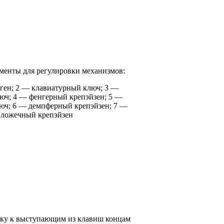
ументы для регулировки механизмов:
ген; 2 — клавиатурный ключ; 3 —
юч; 4 — фенгерный крепэйзен; 5 —
люч; 6 — демпферный крепэйзен; 7 —
ложечный крепэйзен
тку к выступающим из клавиш концам