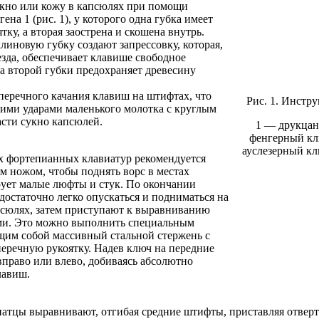
укно или кожу в капсюлях при помощи
а 1 (рис. 1), у которого одна губка имеет
у, а вторая заострена и скошена внутрь.
иновую губку создают запрессовку, которая,
зда, обеспечивает клавише свободное
а второй губки предохраняет древесину
перечного качания клавиш на штифтах, что
Рис. 1. Инстр
кими ударами маленького молотка с круглым
асти сукно капсюлей.
1 — друкцан
фенгерный кл
ауслезерный к
 фортепианных клавиатур рекомендуется
м ножом, чтобы поднять ворс в местах
ует малые люфты и стук. По окончании
остаточно легко опускаться и подниматься на
псюлях, затем приступают к выравниванию
ми. Это можно выполнить специальным
щим собой массивный стальной стержень с
перечную рукоятку. Надев ключ на передние
право или влево, добиваясь абсолютно
лавиш.
тцы выравнивают, отгибая средние штифты, приставляя отвер