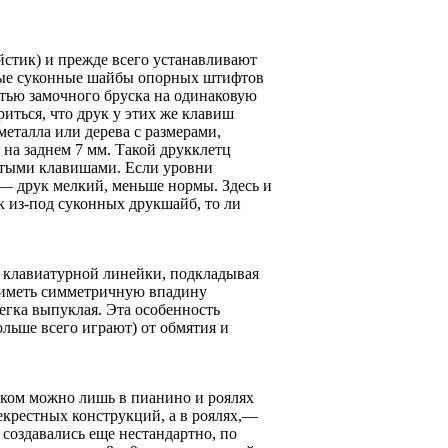
йстик) и прежде всего устанавливают
алые суконные шайбы опорных штифтов
ью замочного бруска на одинаковую
иться, что друк у этих же клавиш
еталла или дерева с размерами,
 на заднем 7 мм. Такой друкклетц
ятыми клавишами. Если уровни
— друк мелкий, меньше нормы. Здесь и
 из-под суконных друкшайб, то ли
 клавиатурной линейки, подкладывая
 иметь симметричную впадину
гка выпук­лая. Эта особенность
льше всего играют) от обмятия и
ском можно лишь в пианино и роялях
екрестных конструкций, а в роялях,—
создавались еще нестандартно, по