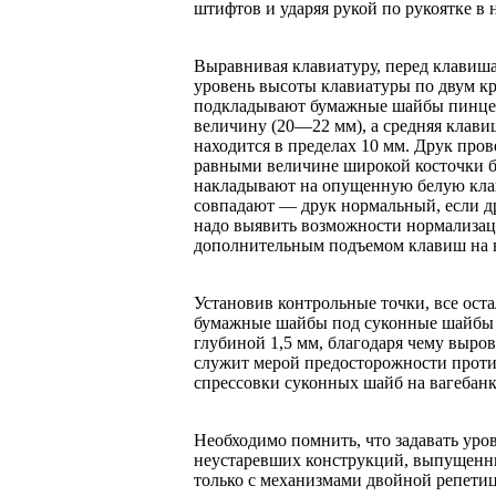
штифтов и ударяя рукой по рукоятке в
Выравнивая клавиатуру, перед клавиша
уровень высоты клавиатуры по двум к
подкладывают бумажные шайбы пинцет
величину (20—22 мм), а средняя клави
находится в пре­делах 10 мм. Друк пр
равными величине широкой косточки бел
накладывают на опущенную белую клав
совпадают — друк нормальный, если д
надо выявить возможности нормализац
дополнительным подъемом кла­виш на в
Установив контрольные точки, все ос
бумажные шайбы под суконные шайбы н
глубиной 1,5 мм, благодаря чему выров
служит мерой предосторожности против
спрессовки суконных шайб на вагебанк
Необходимо помнить, что задавать ур
неустаревших конструкций, выпущенных
только с механизмами двойной репетиц