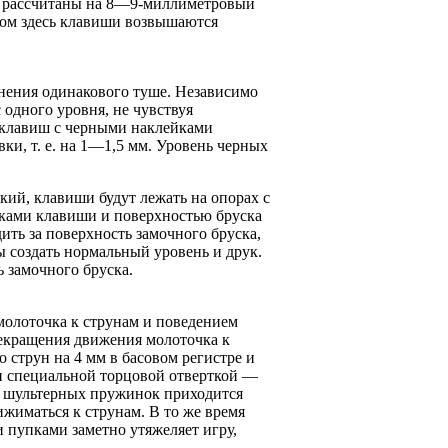
да рассчитаны на 8—9-миллиметровый
ком здесь клавиши возвышаются
нения одинакового туше. Независимо
 одного уровня, не чувствуя
ь клавиш с черными наклейками
и, т. е. на 1—1,5 мм. Уровень черных
кий, клавиши будут лежать на опорах с
ами кла­виши и поверхностью бруска
ить за поверхность замочного бруска,
ы создать нормальный уровень и друк.
 замочного бруска.
олоточка к струнам и поведением
рекращения движения молоточка к
о струн на 4 мм в басовом регистре и
и специальной торцовой отверткой —
ии шультерных пружинок приходится
ижиматься к струнам. В то же время
и пупками заметно утяжеляет игру,