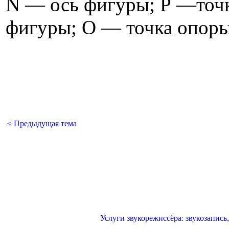
N — ось фигуры; Р —точк
фигуры; О — точка опоры
< Предыдущая тема
Услуги звукорежиссёра: звукозапись