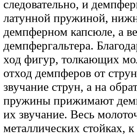
следовательно, и демп­фе
латунной пружиной, ниж
демпферном капсюле, а в
демпфергальтера. Благод
ход фигур, толкающих мо
отход демп­феров от струн
звучание струн, а на обр
пружины прижимают дем­
их звучание. Весь молото
металлических стойках, 