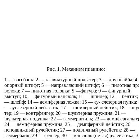
Рис. 1. Механизм пианино:
1 — вагебанк; 2 — клавиатурный польстер; 3 — друкшайба; 4
опорный штифт; 5 — направляющий штифт; 6 — пилотная пр
волока; 7 — пилотная головка; S —фигура; 9 — фигурный
выступ; 10 — фигурный кап­сюль; 11 — шпилер; 12 — бентик;
— шлейф; 14 — демпферная ложка; 15 — ау- слезерная пупка; 
— ауслезерный лей- стик; 17 — шпилерный лейстик; 18 — шу
тер; 19 — контрфенгер; 20 — шультерная пружина; 21 —
шультерная подушка; 22 — гаммерштиль; 23 — демпфергальте
24 — демпферная пружина; 25 — демпферный лейстик; 26 —
неподвижный рулейстик; 27 — подвижный рулейстик; 28 —
гаммер­банк; 29 — фенгер; 30 — капсюль (петля) рулейстика; 