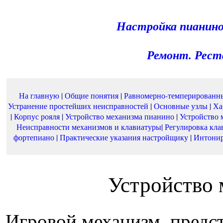
Настройка пианино
Ремонт. Реста
На главную
|
Общие понятия
|
Равномерно-темперированн
Устранение простейших неисправностей
|
Основные узлы
|
Ха
|
Корпус рояля
|
Устройство механизма пианино
|
Устройство 
Неисправности механизмов и клавиатуры
|
Регулировка кл
фортепиано
|
Практические указания настройщику
|
Интони
Устройство 
Игровой механизм, предс