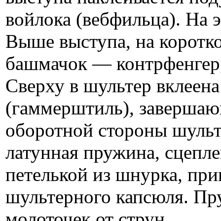
войлока (вебфильца). На 
Выше выступа, на коротк
башмачок — контрфенгер,
Сверху в шультер вклеена
(гаммерштиль), завершаю
оборот­ной стороны шуль
латунная пружина, сцепл
петелькой из шнурка, при
шультерного капсюля. Пр
молоточек от струн.